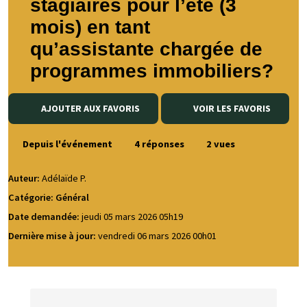
stagiaires pour l’été (3
mois) en tant
qu’assistante chargée de
programmes immobiliers?
AJOUTER AUX FAVORIS
VOIR LES FAVORIS
Depuis l'événement
4 réponses
2 vues
Auteur:
Adélaïde P.
Catégorie: Général
Date demandée:
jeudi 05 mars 2026 05h19
Dernière mise à jour:
vendredi 06 mars 2026 00h01