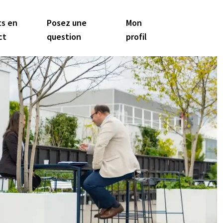
ts en
Posez une
Mon
ct
question
profil